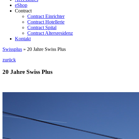
eShop
Contract
Contract Einrichter
Contract Hotellerie
Contract Spital
Contract Altersresidenz
Kontakt
Swissplus
»
20 Jahre Swiss Plus
zurück
20 Jahre Swiss Plus