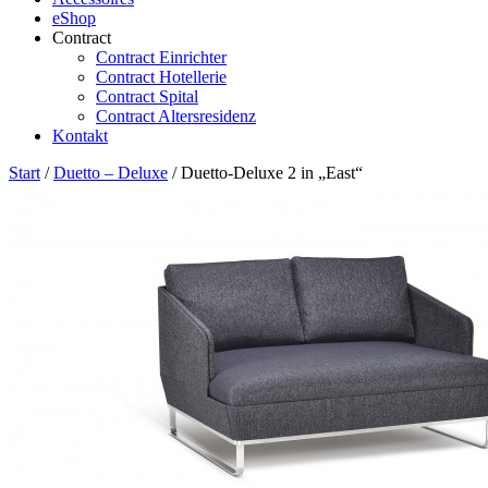
eShop
Contract
Contract Einrichter
Contract Hotellerie
Contract Spital
Contract Altersresidenz
Kontakt
Start
/
Duetto – Deluxe
/ Duetto-Deluxe 2 in „East“