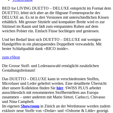
BED for LIVING DUETTO – DELUXE entspricht im Format dem
DUETTO, lehnt sich aber an die filigrane Formensprache des
DELUXE an. Es ist in drei Versionen mit unterschiedlichen Kissen
erhältlich. Mit grosser Sitztiefe und kompakter Breite wird es zur
Sitzinsel im Raum und lädt zum entspannten Ruhen auf dem
weichen Polster ein. Einfach Füsse hochlegen und geniessen.
Und bei Bedarf lässt sich DUETTO – DELUXE mit wenigen
Handgriffen in ein platzsparendes Doppelbett verwandeln. Mit
bester Schlafqualität dank «BICO inside».
zum eShop
Die Grosse Stoff- und Lederauswahl ermöglicht zusätzlichen
Gestaltungsfreiraum!
Das DUETTO – DELUXE kann in verschiedensten Stoffen,
Microfaser und Leder geliefert werden. Eine detaillierte Übersicht
über unsere Kollektion finden Sie
hier
. SWISS PLUS arbeitet
ausschliesslich mit renommierten Stoffherstellern aus Europa
zusammen – unter anderem mit Mario Sirtori, Carlucci, Chivasso
und Nina Campbell.
Im eigenen
Showroom
in Zürich an der Werdstrasse werden zudem
exklusiv neue Stoffe von «Dedar» und «Osborne & Little» gezeigt.