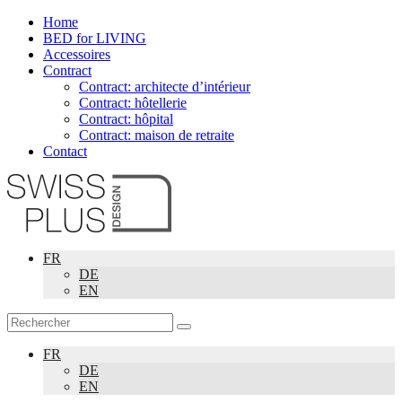
Home
BED for LIVING
Accessoires
Contract
Contract: architecte d’intérieur
Contract: hôtellerie
Contract: hôpital
Contract: maison de retraite
Contact
FR
DE
EN
FR
DE
EN