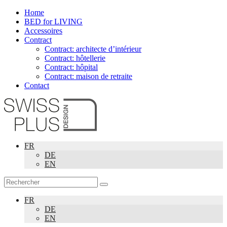
Home
BED for LIVING
Accessoires
Contract
Contract: architecte d’intérieur
Contract: hôtellerie
Contract: hôpital
Contract: maison de retraite
Contact
FR
DE
EN
FR
DE
EN