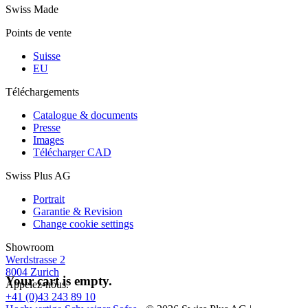
Swiss Made
Points de vente
Suisse
EU
Téléchargements
Catalogue & documents
Presse
Images
Télécharger CAD
Swiss Plus AG
Portrait
Garantie & Revision
Change cookie settings
Showroom
Werdstrasse 2
8004 Zurich
Your cart is empty.
Appelez-nous.
+41 (0)43 243 89 10